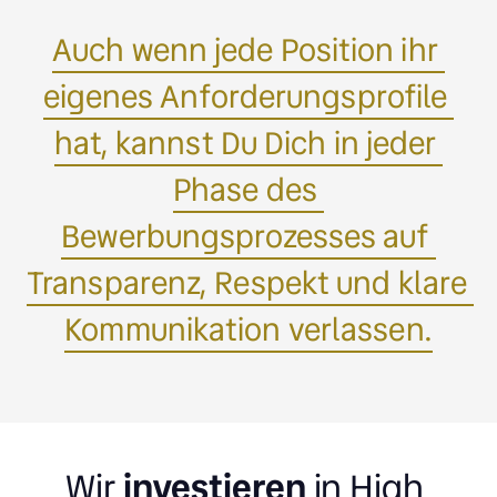
Auch 
wenn 
jede 
Position 
ihr 
eigenes 
Anforderungsprofile 
hat, 
kannst 
Du 
Dich 
in 
jeder 
Phase 
des 
Bewerbungsprozesses 
auf 
Transparenz, 
Respekt 
und 
klare 
Kommunikation 
verlassen.
Wir 
investieren
in 
High 